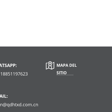
TSAPP:
MAPA DEL
SITIO
-18851197623
AIL:
on@qdhtxd.com.cn