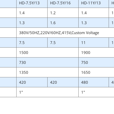
HD-7.5Y/13
HD-7.5Y/16
HD-11Y/13
H
1.4
1.2
1.4
1
1.3
1.6
1.3
1
380V/50HZ,220V/60HZ,415V,Custom Voltage
7.5
7.5
11
1
1500
1900
730
750
1350
1650
420
420
480
4
1″
1″