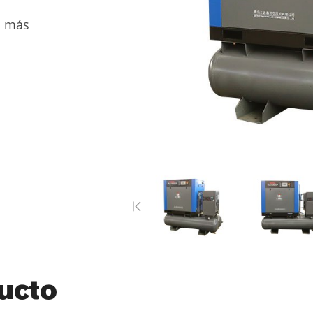
o más
ucto